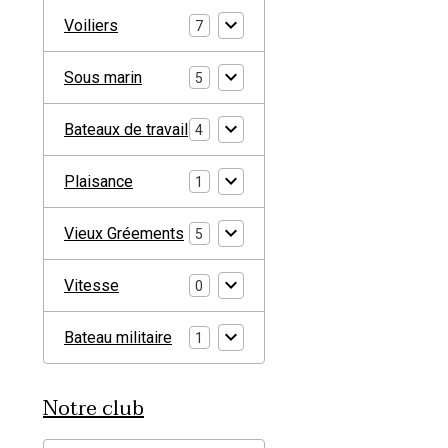
Voiliers
7
Sous marin
5
Bateaux de travail
4
Plaisance
1
Vieux Gréements
5
Vitesse
0
Bateau militaire
1
Notre club