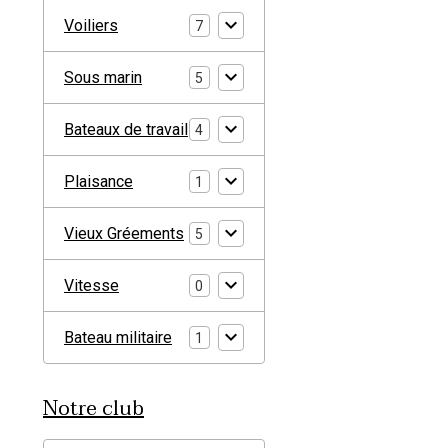
Voiliers
7
Sous marin
5
Bateaux de travail
4
Plaisance
1
Vieux Gréements
5
Vitesse
0
Bateau militaire
1
Notre club